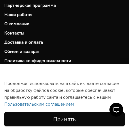
Партнерская программа
Наши работы
О компании
Контакты
Доставка и оплата
Обмен и возврат
Политика конфиденциальности
Пользовательское соглашение
Публичная оферта
Продолжая использовать наш сайт, вы даете согласие
Файлы cookie
на обработку файлов cookie, которые обеспечивают
правильную работу сайта и соглашаетесь с нашим
Сделано в Хезар
Пользовательским соглашением
Принять