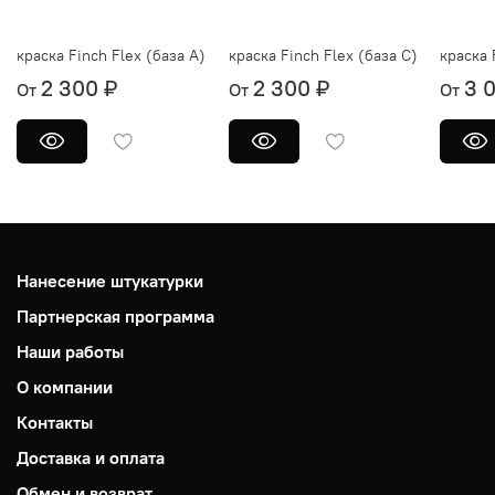
краска Finch Flex (база А)
краска Finch Flex (база С)
краска 
2 300 ₽
2 300 ₽
3 
От
От
От
Нанесение штукатурки
Партнерская программа
Наши работы
О компании
Контакты
Доставка и оплата
Обмен и возврат