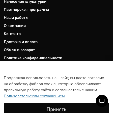
Нанесение штукатурки
Партнерская программа
Наши работы
О компании
Контакты
Доставка и оплата
Обмен и возврат
Политика конфиденциальности
Пользовательское соглашение
Публичная оферта
Продолжая использовать наш сайт, вы даете согласие
Файлы cookie
на обработку файлов cookie, которые обеспечивают
правильную работу сайта и соглашаетесь с нашим
Сделано в Хезар
Пользовательским соглашением
Принять